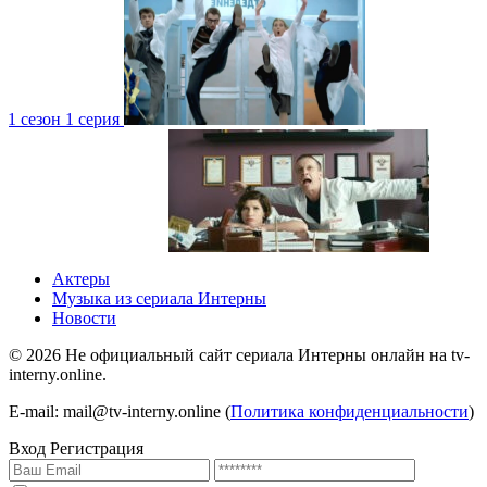
1 сезон 1 серия
4 сезон 1 серия
1 сезон
Актеры
Музыка из сериала Интерны
Новости
©
2026
Не официальный сайт сериала Интерны онлайн на tv-
interny.online.
4 сезон 1 серия
1 сезон
E-mail: mail@tv-interny.online (
Политика конфиденциальности
)
Вход
Регистрация