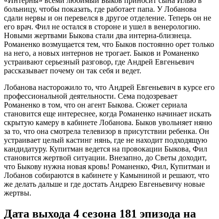
«Интерны» всеми любимый Быков приносит сына Илью в
больницу, чтобы показать, где работает папа. У Лобанова
сдали нервы и он перевелся в другое отделение. Теперь он не
его врач. Фил не остался в стороне и ушел в венерологию.
Новыми жертвами Быкова стали два интерна-близнеца.
Романенко возмущается тем, что Быков постоянно орет только
на него, а новых интернов не трогает. Быков и Романенко
устраивают серьезный разговор, где Андрей Евгеньевич
рассказывает почему он так себя и ведет.
Лобанова насторожило то, что Андрей Евгеньевич в курсе его
профессиональной деятельности. Сема подозревает
Романенко в том, что он агент Быкова. Сюжет сериала
становится еще интереснее, когда Романенко начинает искать
скрытую камеру в кабинете Лобанова. Быков увольняет няню
за то, что она смотрела телевизор в присутствии ребенка. Он
устраивает целый кастинг нянь, где не находит подходящую
кандидатуру. Купитман ведется на провокации Быкова, Фил
становится жертвой ситуации. Внезапно, до Светы доходит,
что Быкову нужна новая кровь! Романенко, Фил, Купитман и
Лобанов собираются в кабинете у Камыниной и решают, что
же делать дальше и где достать Андрею Евгеньевичу новые
жертвы.
Дата выхода 4 сезона 181 эпизода на