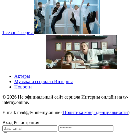
1 сезон 1 серия
4 сезон 1 серия
1 сезон
Актеры
Музыка из сериала Интерны
Новости
©
2026
Не официальный сайт сериала Интерны онлайн на tv-
interny.online.
4 сезон 1 серия
1 сезон
E-mail: mail@tv-interny.online (
Политика конфиденциальности
)
Вход
Регистрация