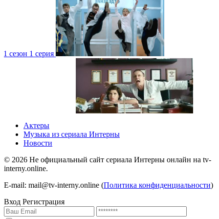
1 сезон 1 серия
4 сезон 1 серия
1 сезон
Актеры
Музыка из сериала Интерны
Новости
©
2026
Не официальный сайт сериала Интерны онлайн на tv-
interny.online.
4 сезон 1 серия
1 сезон
E-mail: mail@tv-interny.online (
Политика конфиденциальности
)
Вход
Регистрация