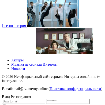
1 сезон 1 серия
4 сезон 1 серия
1 сезон
Актеры
Музыка из сериала Интерны
Новости
©
2026
Не официальный сайт сериала Интерны онлайн на tv-
interny.online.
4 сезон 1 серия
1 сезон
E-mail: mail@tv-interny.online (
Политика конфиденциальности
)
Вход
Регистрация