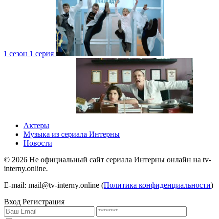
1 сезон 1 серия
4 сезон 1 серия
1 сезон
Актеры
Музыка из сериала Интерны
Новости
©
2026
Не официальный сайт сериала Интерны онлайн на tv-
interny.online.
4 сезон 1 серия
1 сезон
E-mail: mail@tv-interny.online (
Политика конфиденциальности
)
Вход
Регистрация