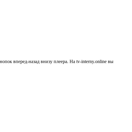
опок вперед-назад внизу плеера. На
tv-interny.online
вы