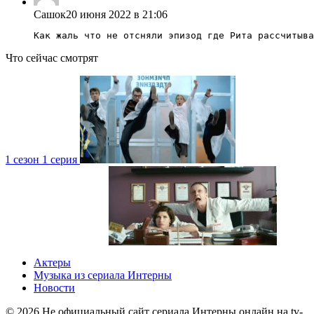
Сашок
20 июня 2022 в 21:06
Как жаль что не отсняли эпизод где Рита рассчитыва
Что сейчас смотрят
1 сезон 1 серия
4 сезон 1 серия
1 сезон
Актеры
Музыка из сериала Интерны
Новости
©
2026
Не официальный сайт сериала Интерны онлайн на tv-