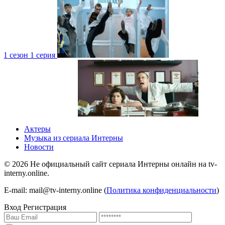
1 сезон 1 серия
4 сезон 1 серия
1 сезон
Актеры
Музыка из сериала Интерны
Новости
©
2026
Не официальный сайт сериала Интерны онлайн на tv-
interny.online.
4 сезон 1 серия
1 сезон
E-mail: mail@tv-interny.online (
Политика конфиденциальности
)
Вход
Регистрация