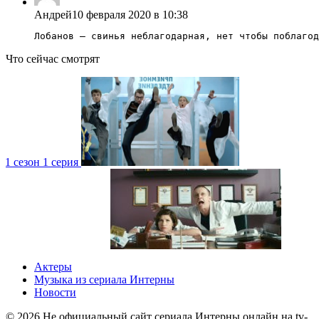
Андрей
10 февраля 2020 в 10:38
Лобанов – свинья неблагодарная, нет чтобы поблагод
Что сейчас смотрят
1 сезон 1 серия
4 сезон 1 серия
1 сезон
Актеры
Музыка из сериала Интерны
Новости
©
2026
Не официальный сайт сериала Интерны онлайн на tv-