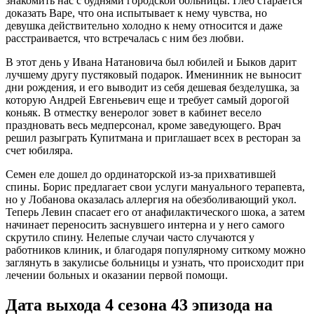
знакомить нас с буднями городской больницы. Глеб старается
доказать Варе, что она испытывает к нему чувства, но
девушка действительно холодно к нему относится и даже
расстраивается, что встречалась с ним без любви.
В этот день у Ивана Натановича был юбилей и Быков дарит
лучшему другу пустяковый подарок. Именинник не выносит
дни рождения, и его выводит из себя дешевая безделушка, за
которую Андрей Евгеньевич еще и требует самый дорогой
коньяк. В отместку венеролог зовет в кабинет весело
праздновать весь медперсонал, кроме заведующего. Врач
решил разыграть Купитмана и приглашает всех в ресторан за
счет юбиляра.
Семен еле дошел до ординаторской из-за прихватившей
спины. Борис предлагает свои услуги мануального терапевта,
но у Лобанова оказалась аллергия на обезболивающий укол.
Теперь Левин спасает его от анафилактического шока, а затем
начинает переносить заснувшего интерна и у него самого
скрутило спину. Нелепые случаи часто случаются у
работников клиник, и благодаря популярному ситкому можно
заглянуть в закулисье больницы и узнать, что происходит при
лечении больных и оказании первой помощи.
Дата выхода 4 сезона 43 эпизода на